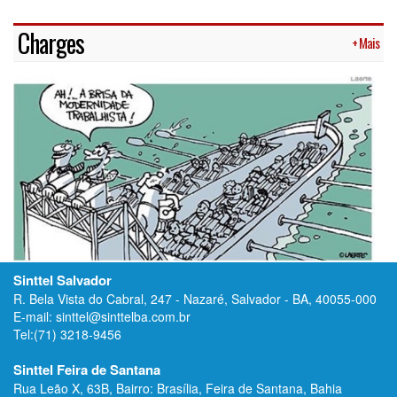
Charges
+ Mais
Sinttel Salvador
R. Bela Vista do Cabral, 247 - Nazaré, Salvador - BA, 40055-000
E-mail: sinttel@sinttelba.com.br
Tel:(71) 3218-9456
Sinttel Feira de Santana
Rua Leão X, 63B, Bairro: Brasília, Feira de Santana, Bahia