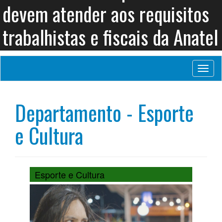
devem atender aos requisitos
trabalhistas e fiscais da Anatel
Toggl
naviga
Departamento - Esporte
e Cultura
Esporte e Cultura