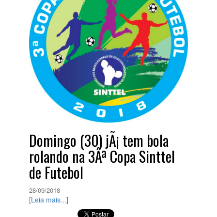
Domingo (30) jÃ¡ tem bola
rolando na 3Âª Copa Sinttel
de Futebol
28/09/2018
[Leia mais...]