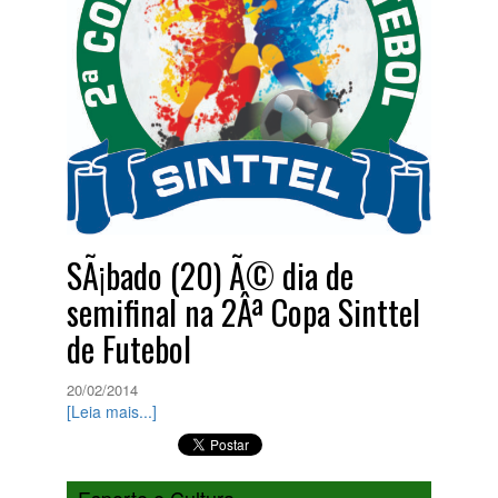
SÃ¡bado (20) Ã© dia de
semifinal na 2Âª Copa Sinttel
de Futebol
20/02/2014
[Leia mais...]