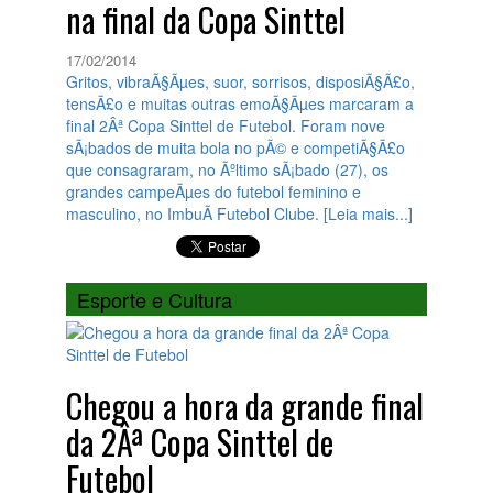
na final da Copa Sinttel
17/02/2014
Gritos, vibraÃ§Ãµes, suor, sorrisos, disposiÃ§Ã£o,
tensÃ£o e muitas outras emoÃ§Ãµes marcaram a
final 2Âª Copa Sinttel de Futebol. Foram nove
sÃ¡bados de muita bola no pÃ© e competiÃ§Ã£o
que consagraram, no Ãºltimo sÃ¡bado (27), os
grandes campeÃµes do futebol feminino e
masculino, no ImbuÃ­ Futebol Clube. [Leia mais...]
Esporte e Cultura
Chegou a hora da grande final
da 2Âª Copa Sinttel de
Futebol