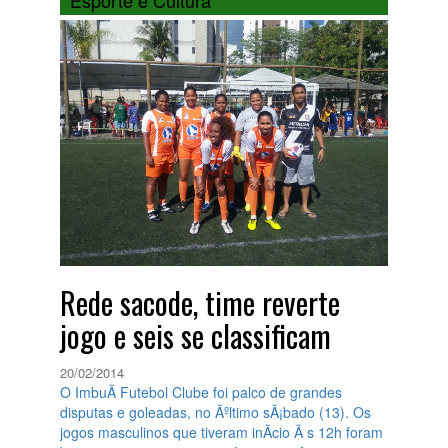
Esporte e Cultura
Rede sacode, time reverte
jogo e seis se classificam
20/02/2014
O ImbuÃ­ Futebol Clube foi palco de grandes
disputas e goleadas, no Ãºltimo sÃ¡bado (13). Os
jogos masculinos que tiveram inÃ­cio Ã s 12h foram