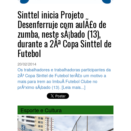
Sinttel inicia Projeto
Desenferruje com aulÃ£o de
zumba, neste sÃ¡bado (13),
durante a 2Âª Copa Sinttel de
Futebol
20/02/2014
Os trabalhadores e trabalhadoras participantes da
2Âª Copa Sinttel de Futebol terÃ£o um motivo a
mais para irem ao ImbuÃ­ Futebol Clube no
prÃ³ximo sÃ¡bado (13). [Leia mais...]
Esporte e Cultura