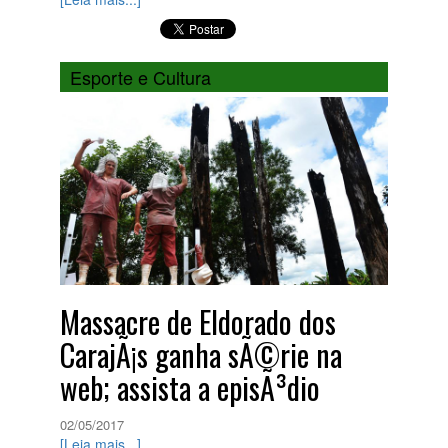
Esporte e Cultura
Massacre de Eldorado dos
CarajÃ¡s ganha sÃ©rie na
web; assista a episÃ³dio
02/05/2017
[Leia mais...]