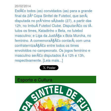
20/02/2014
EstÃ£o todos (as) convidados (as) para a grande
final da 2Âª Copa Sinttel de Futebol, que serÃ¡
disputada no prÃ³ximo sÃ¡bado (27), a partir das
12h, no ImbuÃ­ Futebol Clube. DisputarÃ£o os tÃ­
tulos os times, Katadinho x Beta, no futebol
masculino; e Liga da JustiÃ§a x Bola Murcha, no
feminino. A comemoraÃ§Ã£o contarÃ¡ com uma
confraternizaÃ§Ã£o entre todos os times
envolvidos no campeonato. Os jogos feminino e
masculino serÃ£o disputados Ã s 12h e 13h,
respectivamente. [Leia mais...]
Esporte e Cultura