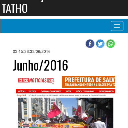
TATHO
Toggl
naviga
03 15:38:33/06/2016
Junho/2016