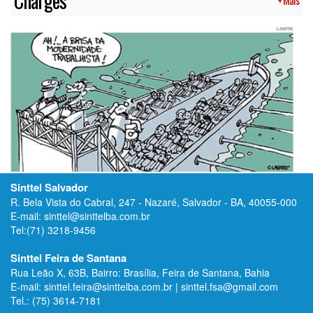
Charges
+ Mais
Sinttel Salvador
R. Bela Vista do Cabral, 247 - Nazaré, Salvador - BA, 40055-000
E-mail: sinttel@sinttelba.com.br
Tel:(71) 3218-9456
Sinttel Feira de Santana
Rua Leão X, 63B, Bairro: Brasília, Feira de Santana, Bahia
E-mail: sinttel.feira@sinttelba.com.br | sinttel.fsa@gmail.com
Tel.: (75) 3614-7181