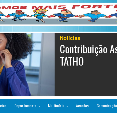
Notícias
Contribuição As
TATHO
cias
Departamento
Multimídia
Acordos
Comunicaçã