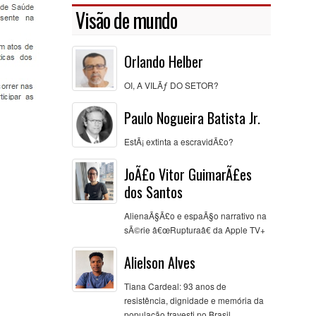
Visão de mundo
Orlando Helber
OI, A VILÃƒ DO SETOR?
Paulo Nogueira Batista Jr.
EstÃ¡ extinta a escravidÃ£o?
JoÃ£o Vitor GuimarÃ£es
dos Santos
AlienaÃ§Ã£o e espaÃ§o narrativo na
sÃ©rie â€œRupturaâ€ da Apple TV+
Alielson Alves
Tiana Cardeal: 93 anos de
resistência, dignidade e memória da
população travesti no Brasil