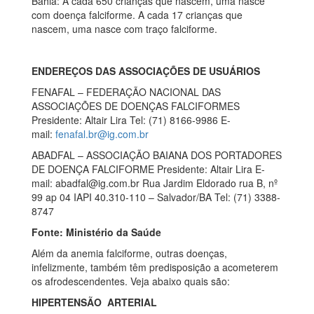
Bahia: A cada 650 crianças que nascem, uma nasce
com doença falciforme. A cada 17 crianças que
nascem, uma nasce com traço falciforme.
ENDEREÇOS DAS ASSOCIAÇÕES DE USUÁRIOS
FENAFAL – FEDERAÇÃO NACIONAL DAS
ASSOCIAÇÕES DE DOENÇAS FALCIFORMES
Presidente: Altair Lira Tel: (71) 8166-9986 E-
mail:
fenafal.br@ig.com.br
ABADFAL – ASSOCIAÇÃO BAIANA DOS PORTADORES
DE DOENÇA FALCIFORME Presidente: Altair Lira E-
mail: abadfal@ig.com.br Rua Jardim Eldorado rua B, nº
99 ap 04 IAPI 40.310-110 – Salvador/BA Tel: (71) 3388-
8747
Fonte: Ministério da Saúde
Além da anemia falciforme, outras doenças,
infelizmente, também têm predisposição a acometerem
os afrodescendentes. Veja abaixo quais são:
HIPERTENSÃO ARTERIAL