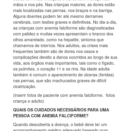
mãos e nos pés. Nas crianças maiores, as dores estão
mais localizadas nas pernas, nos braços e na barriga.
Alguns doentes podem ter até mesmo derrames
cerebrais, com lesões graves e definitivas. No dia-a-dia,
as crianças com anemia falciforme são diagnosticadas
com palidez e muitas vezes apresentam o branco dos
olhos amarelado, como na hepatite, sintoma que
chamamos de icterícia. Nos adultos, as crises mais
frequentes também são de dores nos ossos e
complicações devido a danos ocorridos ao longo de sua
vida, aos órgãos mais importantes, tais como o fígado,
os pulmões, o coração 11 e os rins. Na idade adulta
também é comum o aparecimento de úlceras (feridas)
nas pernas, que são machucados graves de difícil
cicatrização.
(inserir fotos de paciente com anemia falciforme. fotos
criança e adulto)
QUAIS OS CUIDADOS NECESSÁRIOS PARA UMA
PESSOA COM ANEMIA FALCIFORME?
Quando descoberta a doença, o bebê deve ter um
acompanhamento médico adequado baseado num