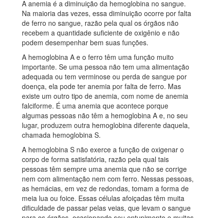
A anemia é a diminuição da hemoglobina no sangue.
Na maioria das vezes, essa diminuição ocorre por falta
de ferro no sangue, razão pela qual os órgãos não
recebem a quantidade suficiente de oxigênio e não
podem desempenhar bem suas funções.
A hemoglobina A e o ferro têm uma função muito
importante. Se uma pessoa não tem uma alimentação
adequada ou tem verminose ou perda de sangue por
doença, ela pode ter anemia por falta de ferro. Mas
existe um outro tipo de anemia, com nome de anemia
falciforme. É uma anemia que acontece porque
algumas pessoas não têm a hemoglobina A e, no seu
lugar, produzem outra hemoglobina diferente daquela,
chamada hemoglobina S.
A hemoglobina S não exerce a função de oxigenar o
corpo de forma satisfatória, razão pela qual tais
pessoas têm sempre uma anemia que não se corrige
nem com alimentação nem com ferro. Nessas pessoas,
as hemácias, em vez de redondas, tomam a forma de
meia lua ou foice. Essas células afoiçadas têm muita
dificuldade de passar pelas veias, que levam o sangue
para os órgãos, ocasionando seu entupimento e muitas