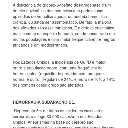
A deficiência de glicose-6-fosfato desidrogenase é um
defeito enzimático das hemácias que pode causar
episódios de hemólise aguda, ou anemia hemolítica
crônica, ou ainda ser assintomático. De fato, a maioria
dos afetados são assintomáticos. É o defeito enzimático
mais comum da espécie humana, sendo encontrado em
muitas populações e com maior frequência entre negros
africanos e em mediterrâneos.
Nos Estados Unidos, a incidência de G6PD é maior
entre a população negra, com uma frequência de
heterozigotos (requisito de portador com um gene
normal e outro irregular) de 24%, e muro de 10% a 14%
dos homens desse grupo são afetados.
HEMORRAGIA SUBARACNÓIDE:
Representa 5% de todos os acidentes vasculares
cerebrais e atinge 30.000 casos/ano nos Estados
Unidos. Aneurismas na base do cérebro são
responsáveis por 80% dos casos, sendo um dos fatores