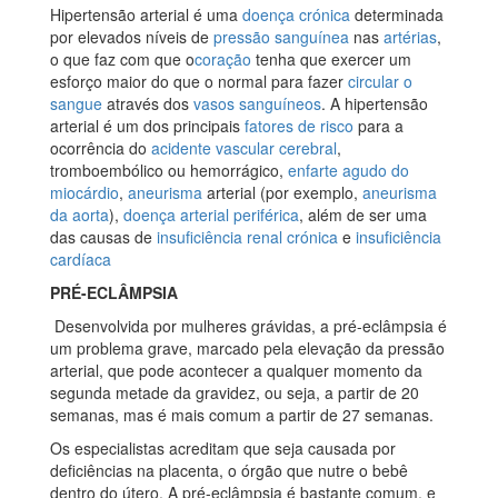
Hipertensão arterial é uma
doença crónica
determinada
por elevados níveis de
pressão sanguínea
nas
artérias
,
o que faz com que o
coração
tenha que exercer um
esforço maior do que o normal para fazer
circular o
sangue
através dos
vasos sanguíneos
. A hipertensão
arterial é um dos principais
fatores de risco
para a
ocorrência do
acidente vascular cerebral
,
tromboembólico ou hemorrágico,
enfarte agudo do
miocárdio
,
aneurisma
arterial (por exemplo,
aneurisma
da aorta
),
doença arterial periférica
, além de ser uma
das causas de
insuficiência renal crónica
e
insuficiência
cardíaca
PRÉ-ECLÂMPSIA
Desenvolvida por mulheres grávidas, a pré-eclâmpsia é
um problema grave, marcado pela elevação da pressão
arterial, que pode acontecer a qualquer momento da
segunda metade da gravidez, ou seja, a partir de 20
semanas, mas é mais comum a partir de 27 semanas.
Os especialistas acreditam que seja causada por
deficiências na placenta, o órgão que nutre o bebê
dentro do útero. A pré-eclâmpsia é bastante comum, e