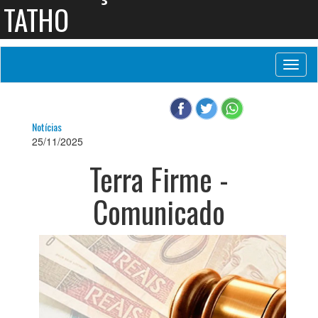
TATHO
Toggl
naviga
Notícias
25/11/2025
Terra Firme -
Comunicado