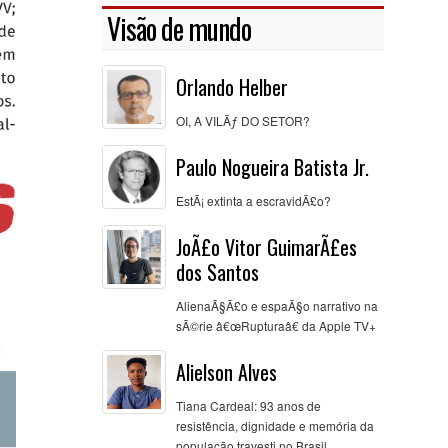
Visão de mundo
Orlando Helber
OI, A VILÃƒ DO SETOR?
Paulo Nogueira Batista Jr.
EstÃ¡ extinta a escravidÃ£o?
JoÃ£o Vitor GuimarÃ£es
dos Santos
AlienaÃ§Ã£o e espaÃ§o narrativo na
sÃ©rie â€œRupturaâ€ da Apple TV+
Alielson Alves
Tiana Cardeal: 93 anos de
resistência, dignidade e memória da
população travesti no Brasil