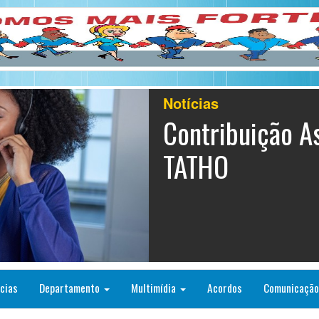
Notícias
Contribuição As
TATHO
cias
Departamento
Multimídia
Acordos
Comunicaçã