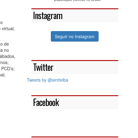
Instagram
do
virtual,
Seguir no Instagram
ão de
ia no
sábados,
rnos;
Twitter
 PCD’s;
al,
Tweets by @sinttelba
Facebook