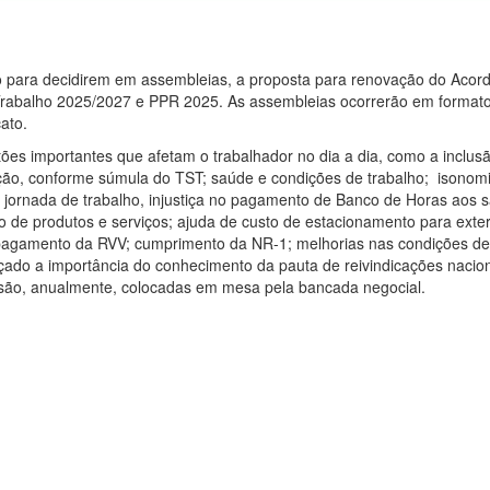
ro para decidirem em assembleias, a proposta para renovação do Acor
Trabalho 2025/2027 e PPR 2025. As assembleias ocorrerão em formato 
ato.
ões importantes que afetam o trabalhador no dia a dia, como a inclus
ação, conforme súmula do TST; saúde e condições de trabalho; isonom
jornada de trabalho, injustiça no pagamento de Banco de Horas aos 
o de produtos e serviços; ajuda de custo de estacionamento para exte
o pagamento da RVV; cumprimento da NR-1; melhorias nas condições de
çado a importância do conhecimento da pauta de reivindicações nacion
s são, anualmente, colocadas em mesa pela bancada negocial.