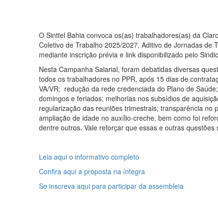
O Sinttel Bahia convoca os(as) trabalhadores(as) da Cla
Coletivo de Trabalho 2025/2027, Aditivo de Jornadas de 
mediante inscrição prévia e link disponibilizado pelo Sindic
Nesta Campanha Salarial, foram debatidas diversas quest
todos os trabalhadores no PPR, após 15 dias de contrat
VA/VR; redução da rede credenciada do Plano de Saúde; 
domingos e feriados; melhorias nos subsídios de aquisiçã
regularização das reuniões trimestrais; transparência n
ampliação de idade no auxílio-creche, bem como foi refor
dentre outros. Vale reforçar que essas e outras questõe
Leia aqui o informativo completo
Confira aqui a proposta na íntegra
Se inscreva aqui para participar da assembleia