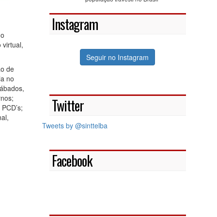
Instagram
do
virtual,
Seguir no Instagram
ão de
ia no
sábados,
rnos;
Twitter
 PCD’s;
al,
Tweets by @sinttelba
Facebook