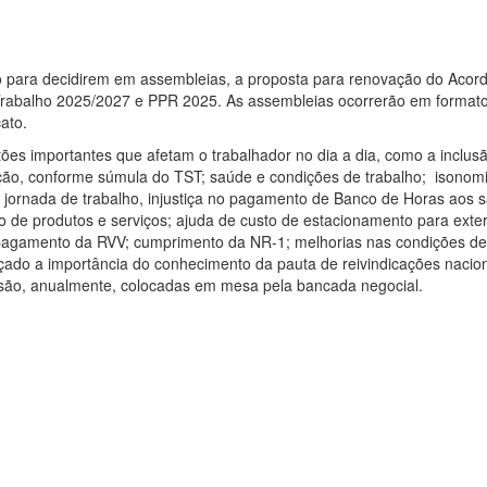
ro para decidirem em assembleias, a proposta para renovação do Acor
Trabalho 2025/2027 e PPR 2025. As assembleias ocorrerão em formato 
ato.
ões importantes que afetam o trabalhador no dia a dia, como a inclus
ação, conforme súmula do TST; saúde e condições de trabalho; isonom
jornada de trabalho, injustiça no pagamento de Banco de Horas aos 
o de produtos e serviços; ajuda de custo de estacionamento para exte
o pagamento da RVV; cumprimento da NR-1; melhorias nas condições de
çado a importância do conhecimento da pauta de reivindicações nacion
s são, anualmente, colocadas em mesa pela bancada negocial.