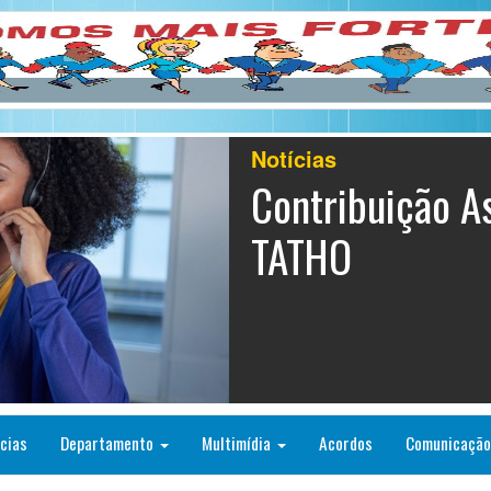
Notícias
Contribuição As
TATHO
cias
Departamento
Multimídia
Acordos
Comunicaçã