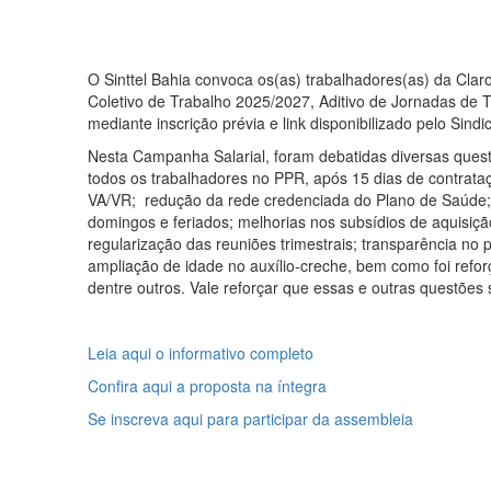
O Sinttel Bahia convoca os(as) trabalhadores(as) da Cla
Coletivo de Trabalho 2025/2027, Aditivo de Jornadas de 
mediante inscrição prévia e link disponibilizado pelo Sindic
Nesta Campanha Salarial, foram debatidas diversas quest
todos os trabalhadores no PPR, após 15 dias de contrat
VA/VR; redução da rede credenciada do Plano de Saúde; 
domingos e feriados; melhorias nos subsídios de aquisiçã
regularização das reuniões trimestrais; transparência n
ampliação de idade no auxílio-creche, bem como foi refor
dentre outros. Vale reforçar que essas e outras questõe
Leia aqui o informativo completo
Confira aqui a proposta na íntegra
Se inscreva aqui para participar da assembleia