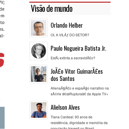
Visão de mundo
Orlando Helber
OI, A VILÃƒ DO SETOR?
Paulo Nogueira Batista Jr.
EstÃ¡ extinta a escravidÃ£o?
JoÃ£o Vitor GuimarÃ£es
dos Santos
AlienaÃ§Ã£o e espaÃ§o narrativo na
sÃ©rie â€œRupturaâ€ da Apple TV+
Alielson Alves
Tiana Cardeal: 93 anos de
resistência, dignidade e memória da
população travesti no Brasil