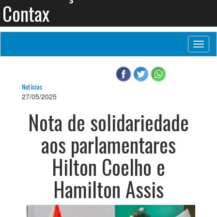
Contax
Toggl
naviga
Notícias
27/05/2025
Nota de solidariedade
aos parlamentares
Hilton Coelho e
Hamilton Assis