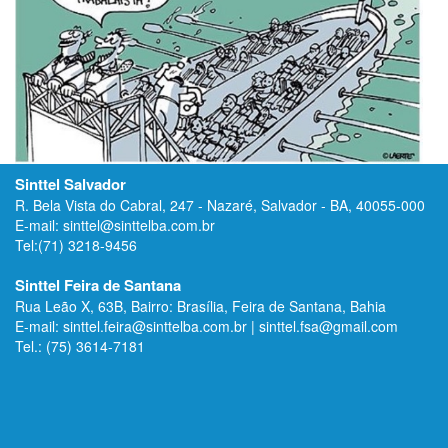
Sinttel Salvador
R. Bela Vista do Cabral, 247 - Nazaré, Salvador - BA, 40055-000
E-mail: sinttel@sinttelba.com.br
Tel:(71) 3218-9456
Sinttel Feira de Santana
Rua Leão X, 63B, Bairro: Brasília, Feira de Santana, Bahia
E-mail: sinttel.feira@sinttelba.com.br | sinttel.fsa@gmail.com
Tel.: (75) 3614-7181