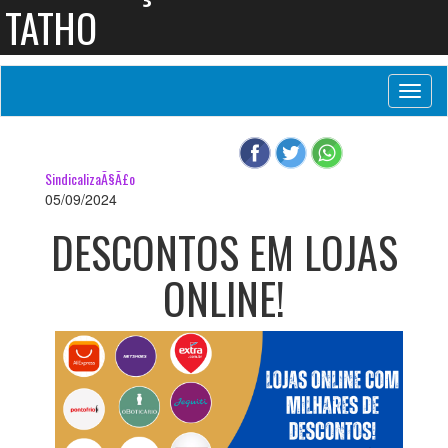
TATHO
Toggl
naviga
SindicalizaÃ§Ã£o
05/09/2024
DESCONTOS EM LOJAS
ONLINE!