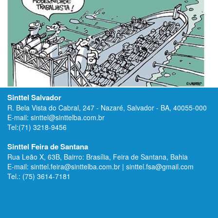
Sinttel Salvador
R. Bela Vista do Cabral, 247 - Nazaré, Salvador - BA, 40055-000
E-mail: sinttel@sinttelba.com.br
Tel:(71) 3218-9456
Sinttel Feira de Santana
Rua Leão X, 63B, Bairro: Brasília, Feira de Santana, Bahia
E-mail: sinttel.feira@sinttelba.com.br | sinttel.fsa@gmail.com
Tel.: (75) 3614-7181