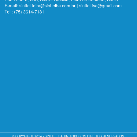
E-mail: sinttel.feira@sinttelba.com.br | sinttel.fsa@gmail.com
Tel.: (75) 3614-7181
© COPYRIGHT 2014 - SINTTEL BAHIA. TODOS OS DIREITOS RESERVADOS.