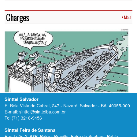
Charges
+ Mais
Sinttel Salvador
R. Bela Vista do Cabral, 247 - Nazaré, Salvador - BA, 40055-000
E-mail: sinttel@sinttelba.com.br
Tel:(71) 3218-9456
Sinttel Feira de Santana
Rua Leão X, 63B, Bairro: Brasília, Feira de Santana, Bahia