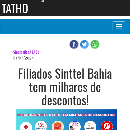
TATHO
Toggl
naviga
SindicalizaÃ§Ã£o
31/07/2024
Filiados Sinttel Bahia
tem milhares de
descontos!