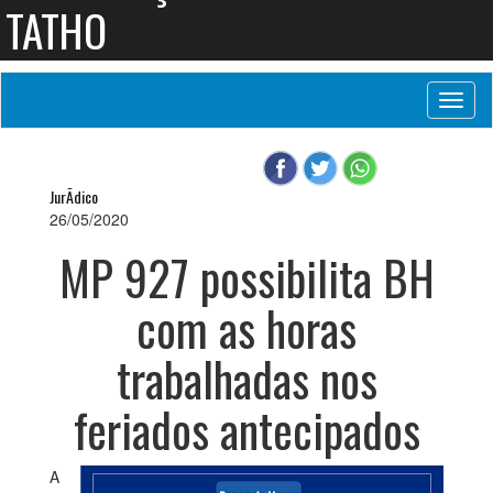
TATHO
Toggl
naviga
JurÃ­dico
26/05/2020
MP 927 possibilita BH
com as horas
trabalhadas nos
feriados antecipados
A