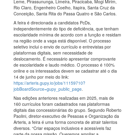
Leme, Pirassununga, Limeira, Piracicaba, Mogi Mirim,
Rio Claro, Engenheiro Coelho, Itapira, Santa Cruz da
Conceição, Santa Rita do Passa Quatro e São Carlos.
A feira é direcionada a candidatos PcDs,
independentemente do tipo de deficiência, que tenham
escolaridade mínima de acordo com a função e residam
na região onde a vaga está disponível. O processo
seletivo inclui o envio de currículo e entrevistas por
plataformas digitais, sem necessidade de
deslocamento. É necessário apresentar comprovante
de escolaridade e laudo médico. O processo é 100%
online e os interessados devem se cadastrar até o dia
14 de junho por meio do link:
https://arteris.gupy.io/jobs/11159710?
jobBoardSource=gupy_public_page
.
Nas edições anteriores realizadas em 2025, mais de
160 currículos foram cadastrados nas plataformas
digitais das concessionárias do grupo. Segundo Roberto
Paolini, diretor-executivo de Pessoas e Organização da
Arteris, a feira é uma forma concreta de atrair talentos
diversos. “Criar espaços inclusivos e acessíveis faz
parte da nossa missão. Queremos ampliar a