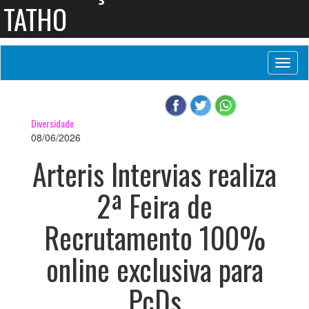
TATHO
Toggl
naviga
Diversidade
08/06/2026
Arteris Intervias realiza
2ª Feira de
Recrutamento 100%
online exclusiva para
PcDs