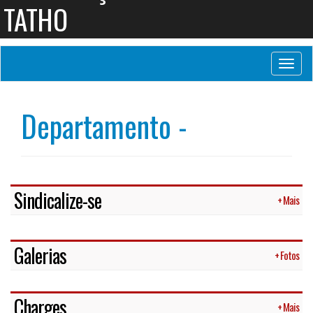
TATHO
Toggl
naviga
Departamento -
Sindicalize-se
+ Mais
Galerias
+ Fotos
Charges
+ Mais