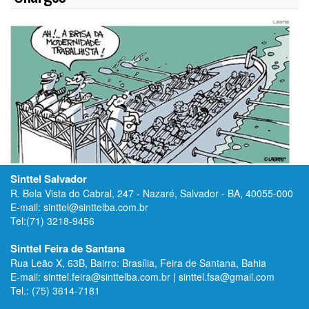
Sinttel Salvador
R. Bela Vista do Cabral, 247 - Nazaré, Salvador - BA, 40055-000
E-mail: sinttel@sinttelba.com.br
Tel:(71) 3218-9456
Sinttel Feira de Santana
Rua Leão X, 63B, Bairro: Brasília, Feira de Santana, Bahia
E-mail: sinttel.feira@sinttelba.com.br | sinttel.fsa@gmail.com
Tel.: (75) 3614-7181