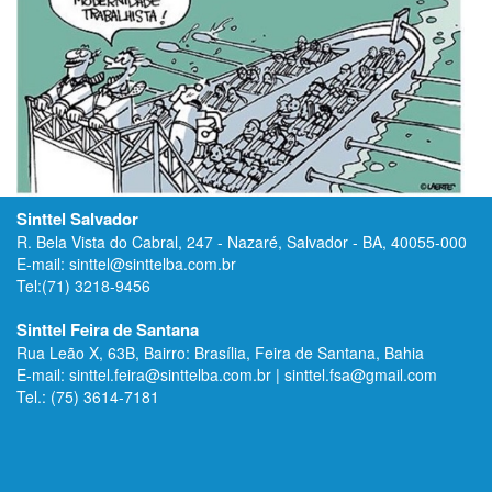
Sinttel Salvador
R. Bela Vista do Cabral, 247 - Nazaré, Salvador - BA, 40055-000
E-mail: sinttel@sinttelba.com.br
Tel:(71) 3218-9456
Sinttel Feira de Santana
Rua Leão X, 63B, Bairro: Brasília, Feira de Santana, Bahia
E-mail: sinttel.feira@sinttelba.com.br | sinttel.fsa@gmail.com
Tel.: (75) 3614-7181