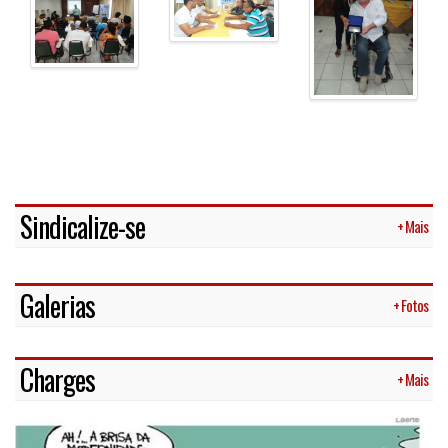
Sindicalize-se
+ Mais
Galerias
+ Fotos
Charges
+ Mais